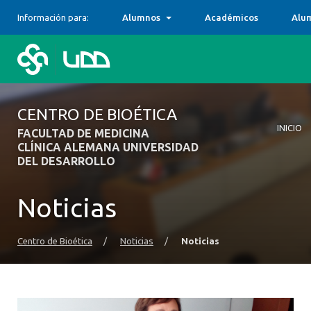
Información para:
Alumnos
Académicos
Alu
CENTRO DE BIOÉTICA
INICIO
FACULTAD DE MEDICINA
CLÍNICA ALEMANA UNIVERSIDAD
DEL DESARROLLO
Inicio
El Cent
Centro
Docenc
Publica
Diálogo
Docume
Noticias
Centro de Bioética
/
Noticias
/
Noticias