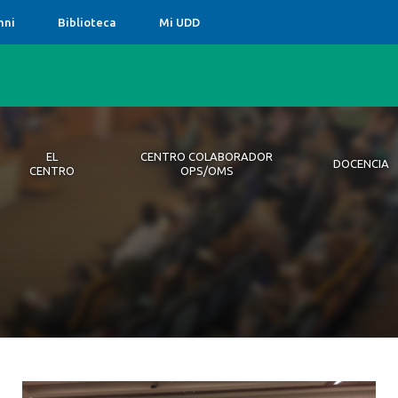
mni
Biblioteca
Mi UDD
EL
CENTRO COLABORADOR
DOCENCIA
CENTRO
OPS/OMS
ro
 Colaborador OPS/OMS
ia
ciones
s Bioéticos
ntos
Equipo
Publicacio
Pregrado