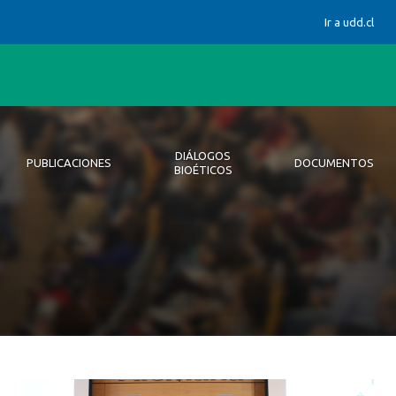
Ir a udd.cl
DIÁLOGOS
PUBLICACIONES
DOCUMENTOS
BIOÉTICOS
nes WHO
Postgrado