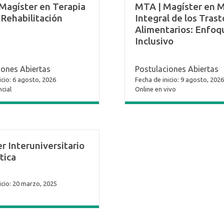
Fonoaudiología
Magíster en Terapia
MTA | Magíster en 
y Rehabilitación
Integral de los Tras
Alimentarios: Enfoq
Inclusivo
iones Abiertas
Postulaciones Abiertas
icio: 6 agosto, 2026
Fecha de inicio: 9 agosto, 2026
cial
Online en vivo
r Interuniversitario
tica
icio: 20 marzo, 2025