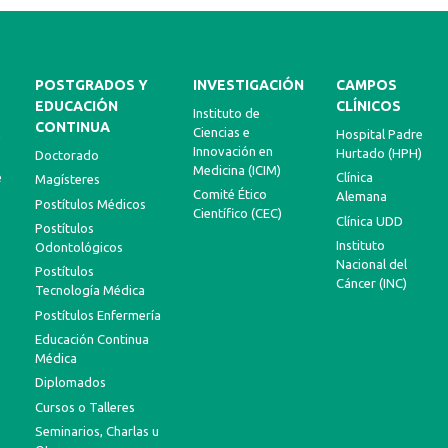
POSTGRADOS Y
INVESTIGACIÓN
CAMPOS
EDUCACIÓN
CLÍNICOS
Instituto de
CONTINUA
Ciencias e
a
Hospital Padre
Innovación en
Hurtado (HPH)
Doctorado
Medicina (ICIM)
e
Clínica
Magísteres
Comité Ético
Alemana
Postítulos Médicos
Científico (CEC)
Clínica UDD
Postítulos
Instituto
Odontológicos
Nacional del
Postítulos
Cáncer (INC)
Tecnología Médica
Postítulos Enfermería
Educación Continua
Médica
Diplomados
Cursos o Talleres
Seminarios, Charlas u