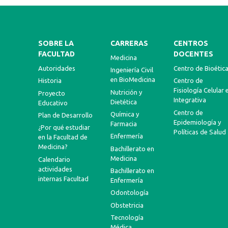
SOBRE LA
CARRERAS
CENTROS
FACULTAD
DOCENTES
Medicina
Autoridades
Centro de Bioétic
Ingeniería Civil
en BioMedicina
Historia
Centro de
Fisiología Celular 
Nutrición y
Proyecto
Integrativa
Dietética
Educativo
Centro de
Química y
Plan de Desarrollo
Epidemiología y
Farmacia
¿Por qué estudiar
Políticas de Salud
Enfermería
en la Facultad de
Medicina?
Bachillerato en
Medicina
Calendario
actividades
Bachillerato en
internas Facultad
Enfermería
Odontología
Obstetricia
Tecnología
Médica