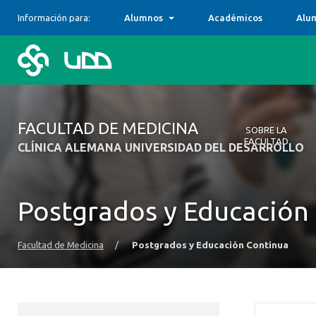
Información para:
Alumnos
Académicos
Alu
FACULTAD DE MEDICINA
SOBRE LA
FACULTAD
CLÍNICA ALEMANA UNIVERSIDAD DEL DESARROLLO
Sobre la Faculta
Carreras
Centros Docent
Postgrados y Ed
Investigación
Campos Clínicos
Unidad de Gesti
Comité de Integ
Alumni
Formamos profes
Descubre y cono
Alternativas de 
Contamos con ca
Postgrados y Educación
ser humano, su d
nuestra Facultad
subespecialidad
complementan, p
con el bienestar
odontológicas, d
experiencia clíni
Facultad de Medicina
/
Postgrados y Educación Continua