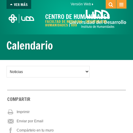
VER MÁS
Versión Web
CENTRO DE HUMANIDADES
FACULTAD DE MEDICINA
-
INSTITUTO DE
HUMANIDADES
|
UDD
Calendario
COMPARTIR
Imprimir
Enviar por Email
Compártelo en tu muro