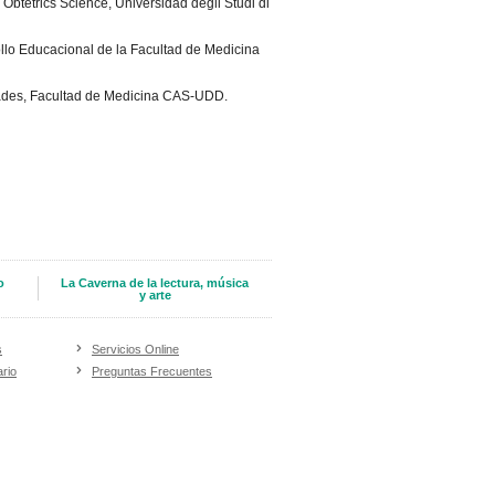
Obtetrics Science, Universidad degli Studi di
ollo Educacional de la Facultad de Medicina
ades, Facultad de Medicina CAS-UDD.
o
La Caverna de la lectura, música
y arte
s
Servicios Online
rio
Preguntas Frecuentes