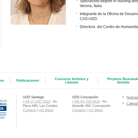
Specialized degree in Nursing and 
Verona, Italia.
Integrante de la Oficina de Desarr
CAS-UDD.
Directora del Centro de Humanid
Concurso Artístico y
Proyecto Buscand
des
Publicaciones
Literario
Sentido
UDD Santiago
UDD Concepción
Noticia
(+56-2) 2327 9110
- Av.
(+56-41) 226 8610
- Av.
Calenda
Plaza 680, Las Condes
Ainavillo 456, Concepción.
Contacto
|
ver Mapa
Contacto
|
ver Mapa