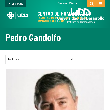
VER MÁS
Versión Web
CENTRO DE HUMANIDADES
FACULTAD DE MEDICINA
-
INSTITUTO DE
HUMANIDADES
|
UDD
Pedro Gandolfo