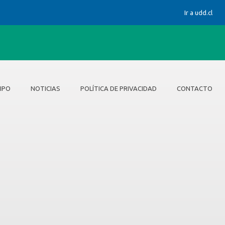
Ir a udd.cl
IPO
NOTICIAS
POLÍTICA DE PRIVACIDAD
CONTACTO
cidad