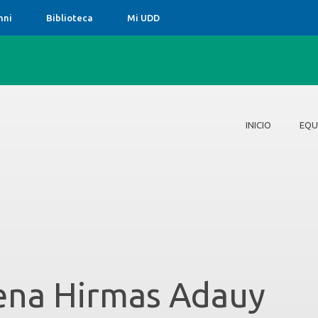
mni
Biblioteca
Mi UDD
INICIO
EQU
Inicio
Equipo
Noticias
Política de Priva
Contacto
ena Hirmas Adauy