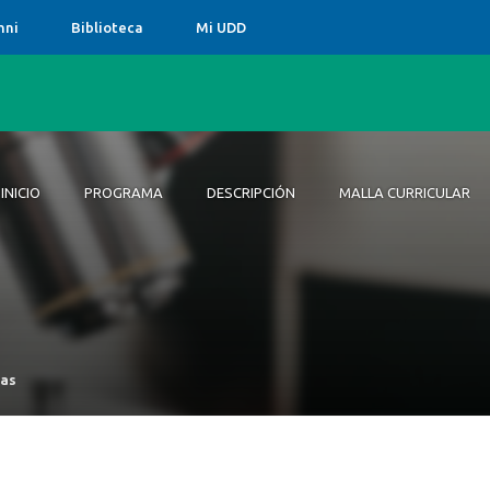
mni
Biblioteca
Mi UDD
INICIO
PROGRAMA
DESCRIPCIÓN
MALLA CURRICULAR
Inicio
Programa
Descripción
Malla Curricular
Admisión
Alumnos
Académicos
Egresados
cas