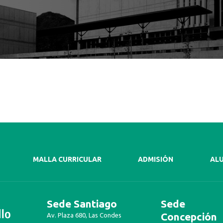
MALLA CURRICULAR
ADMISIÓN
AL
Sede Santiago
Sede
Concepción
Av. Plaza 680, Las Condes