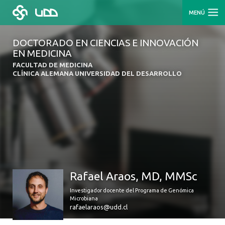
MENÚ
DOCTORADO EN CIENCIAS E INNOVACIÓN
EN MEDICINA
FACULTAD DE MEDICINA
CLÍNICA ALEMANA UNIVERSIDAD DEL DESARROLLO
Rafael Araos, MD, MMSc
Investigador docente del Programa de Genómica
Microbiana
rafaelaraos@udd.cl