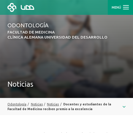
MENÚ
ODONTOLOGÍA
FACULTAD DE MEDICINA
CLÍNICA ALEMANA UNIVERSIDAD DEL DESARROLLO
Noticias
Odontología
/
Noticias
/
Noticias
/
Docentes y estudiantes de la
Facultad de Medicina reciben premio a la excelencia