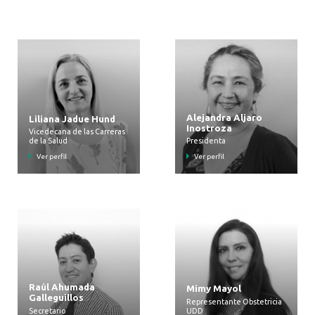
Alejandra Aljaro
Liliana Jadue Hund
Inostroza
Vicedecana de las Carreras
de la Salud
Presidenta
Ver perfil
Ver perfil
Raúl Ahumada
Mimy Mayol
Galleguillos
Representante Obstetricia
Secretario
UDD