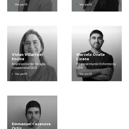
Ver perfil
Ver perfil
Vivian Villarroel
Marcelo Ovalle
Encina
Lizana
Representante Terapia
Representante Enfermería
Ocupacional UDD
UDD
Ver perfil
Ver perfil
Emmanuel Casanova
Ortiz