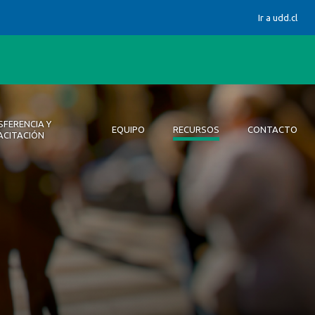
Ir a udd.cl
FERENCIA Y
EQUIPO
RECURSOS
CONTACTO
ACITACIÓN
ión UDD
cia y capacitación