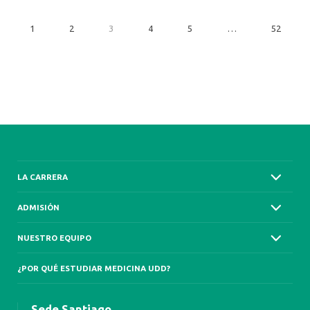
1
2
3
4
5
…
52
LA CARRERA
ADMISIÓN
NUESTRO EQUIPO
¿POR QUÉ ESTUDIAR MEDICINA UDD?
Sede Santiago