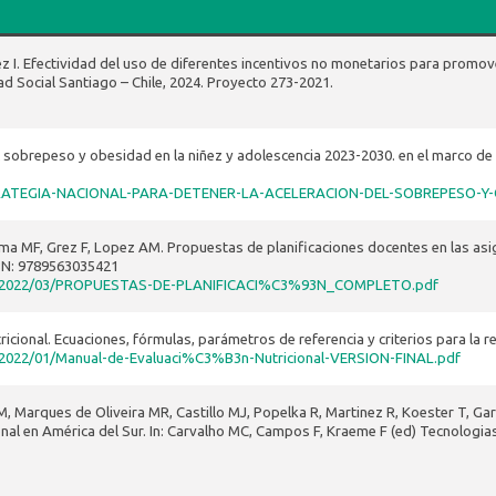
ez I. Efectividad del uso de diferentes incentivos no monetarios para promove
d Social Santiago – Chile, 2024. Proyecto 273-2021.
l sobrepeso y obesidad en la niñez y adolescencia 2023-2030. en el marco de la
/ESTRATEGIA-NACIONAL-PARA-DETENER-LA-ACELERACION-DEL-SOBREPESO-Y
ma MF, Grez F, Lopez AM. Propuestas de planificaciones docentes en las asig
2. ISBN: 9789563035421
o/files/2022/03/PROPUESTAS-DE-PLANIFICACI%C3%93N_COMPLETO.pdf
icional. Ecuaciones, fórmulas, parámetros de referencia y criterios para la re
les/2022/01/Manual-de-Evaluaci%C3%B3n-Nutricional-VERSION-FINAL.pdf
, Marques de Oliveira MR, Castillo MJ, Popelka R, Martinez R, Koester T, Gar
cional en América del Sur. In: Carvalho MC, Campos F, Kraeme F (ed) Tecnolog