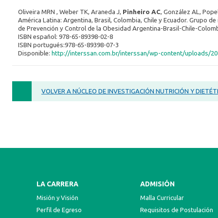
Oliveira MRN , Weber TK, Araneda J,
Pinheiro AC
, González AL, Popel
América Latina: Argentina, Brasil, Colombia, Chile y Ecuador. Grupo de
de Prevención y Control de la Obesidad Argentina-Brasil-Chile-Colombi
ISBN español: 978-65-89398-02-8
ISBN portugués:978-65-89398-07-3
Disponible:
http://interssan.com.br/interssan/wp-content/uploads/
VOLVER A NÚCLEO DE INVESTIGACIÓN NUTRICIÓN Y DIETÉT
LA CARRERA
ADMISIÓN
Misión y Visión
Malla Curricular
Perfil de Egreso
Requisitos de Postulación