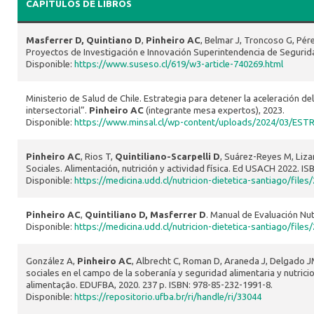
CAPÍTULOS DE LIBROS
Masferrer D, Quintiano D
,
Pinheiro AC
, Belmar J, Troncoso G, Pér
Proyectos de Investigación e Innovación Superintendencia de Segurida
Disponible:
https://www.suseso.cl/619/w3-article-740269.html
Ministerio de Salud de Chile. Estrategia para detener la aceleración de
intersectorial”.
Pinheiro AC
(integrante mesa expertos), 2023.
Disponible:
https://www.minsal.cl/wp-content/uploads/2024/03
Pinheiro AC
, Rios T,
Quintiliano-Scarpelli D
, Suárez-Reyes M, Liza
Sociales. Alimentación, nutrición y actividad física. Ed USACH 202
Disponible:
https://medicina.udd.cl/nutricion-dietetica-santiag
Pinheiro AC
,
Quintiliano D, Masferrer D
. Manual de Evaluación Nutr
Disponible:
https://medicina.udd.cl/nutricion-dietetica-santiago/fi
González A,
Pinheiro AC
, Albrecht C, Roman D, Araneda J, Delgado JM
sociales en el campo de la soberanía y seguridad alimentaria y nutri
alimentação. EDUFBA, 2020. 237 p. ISBN: 978-85-232-1991-8.
Disponible:
https://repositorio.ufba.br/ri/handle/ri/33044