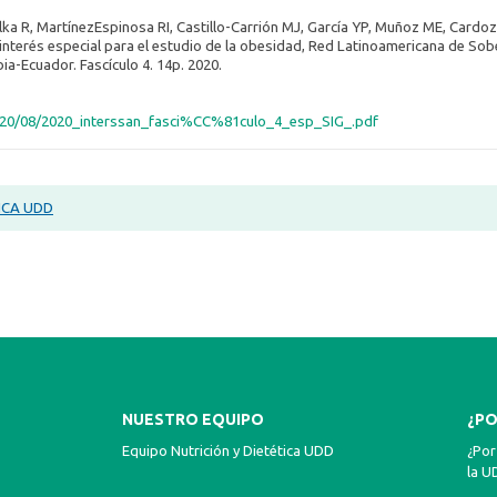
ka R, MartínezEspinosa RI, Castillo-Carrión MJ, García YP, Muñoz ME, Cardoz
 interés especial para el estudio de la obesidad, Red Latinoamericana de Sobe
a-Ecuador. Fascículo 4. 14p. 2020.
2020/08/2020_interssan_fasci%CC%81culo_4_esp_SIG_.pdf
ICA UDD
NUESTRO EQUIPO
¿PO
Equipo Nutrición y Dietética UDD
¿Por
la U