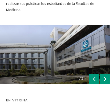
realizan sus prácticas los estudiantes de la Facultad de
Medicina.
1
/
2
Anterior
Sig
EN VITRINA