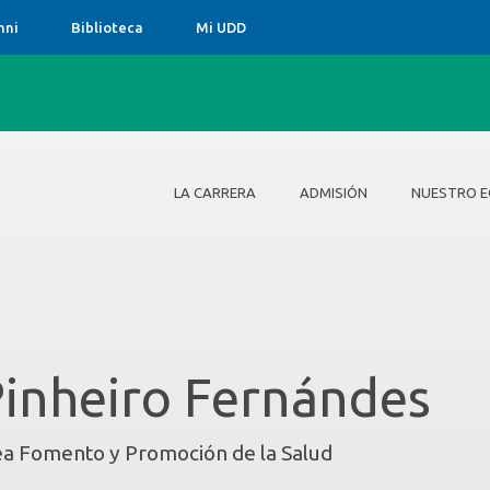
mni
Biblioteca
Mi UDD
LA CARRERA
ADMISIÓN
NUESTRO E
La Carrera
Admisión
Nuestro Equipo
¿Por qué estudiar Nutrición y
Dietética en la UDD?
inheiro Fernándes
a Fomento y Promoción de la Salud