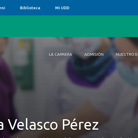
mni
Biblioteca
Mi UDD
LA CARRERA
ADMISIÓN
NUESTRO E
La Carrera
Admisión
Nuestro Equipo
¿Por qué estudiar Nutrición y
Dietética en la UDD?
a Velasco Pérez