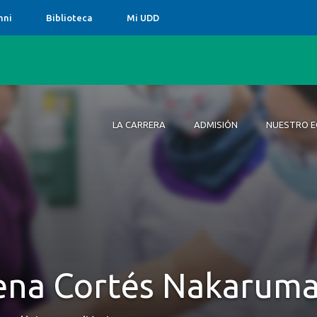
mni
Biblioteca
Mi UDD
LA CARRERA
ADMISIÓN
NUESTRO E
La Carrera
Admisión
Nuestro Equipo
¿Por qué estudiar Nutrición y
Dietética en la UDD?
ena Cortés Nakarum