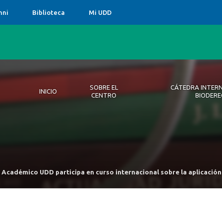
mni
Biblioteca
Mi UDD
SOBRE EL
CÁTEDRA INTER
INICIO
CENTRO
BIODER
Inicio
Sobre el centro
Cátedra Internacional de Bioderecho
Estudios y Publicaciones
Difusión
Académico UDD participa en curso internacional sobre la aplicación 