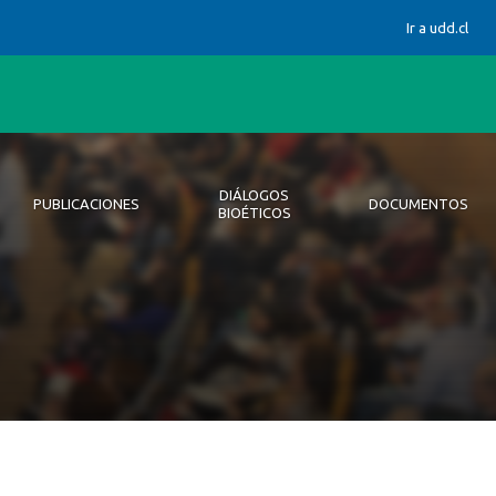
Ir a udd.cl
DIÁLOGOS
PUBLICACIONES
DOCUMENTOS
BIOÉTICOS
nes WHO
Postgrado