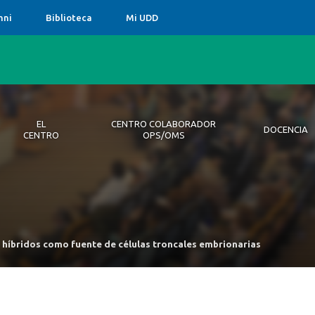
mni
Biblioteca
Mi UDD
EL
CENTRO COLABORADOR
DOCENCIA
CENTRO
OPS/OMS
ro
 Colaborador OPS/OMS
ia
ciones
s Bioéticos
ntos
Equipo
Publicacio
Pregrado
híbridos como fuente de células troncales embrionarias