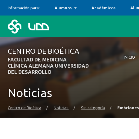
Información para:
Alumnos
Académicos
Alu
CENTRO DE BIOÉTICA
INICIO
FACULTAD DE MEDICINA
CLÍNICA ALEMANA UNIVERSIDAD
DEL DESARROLLO
Inicio
El Cent
Centro
Docenc
Publica
Diálogo
Docume
Noticias
Centro de Bioética
/
Noticias
/
Sin categoría
/
Embriones 