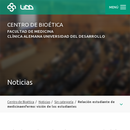
MENÚ
CENTRO DE BIOÉTICA
FACULTAD DE MEDICINA
CLÍNICA ALEMANA UNIVERSIDAD DEL DESARROLLO
Noticias
Centro de Bioética
/
Noticias
/
Sin categoría
/
Relación estudiante de
medicinaenfermo: visión de los estudiantes