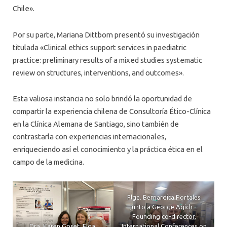
Chile».
Por su parte, Mariana Dittborn presentó su investigación
titulada «Clinical ethics support services in paediatric
practice: preliminary results of a mixed studies systematic
review on structures, interventions, and outcomes».
Esta valiosa instancia no solo brindó la oportunidad de
compartir la experiencia chilena de Consultoría Ético-Clínica
en la Clínica Alemana de Santiago, sino también de
contrastarla con experiencias internacionales,
enriqueciendo así el conocimiento y la práctica ética en el
campo de la medicina.
Flga. Bernardita Portales
junto a George Agich –
Founding co-director,
Dra. Karen Goset, Flga.
International Conferences on