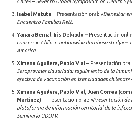
Chile»
–
Seventh Global Symposium on Health Sys
Isabel Matute
– Presentación oral:
«Bienestar en
Encuentro Familias Rett.
Yanara Bernal, Iris Delgado
– Presentación onli
cancers in Chile: a nationwide database study»
–
T
America.
Ximena Aguilera, Pablo Vial
– Presentación oral
Seroprevalencia seriada: seguimiento de la inmun
efectiva de vacunación en tres ciudades chilenas»
Ximena Aguilera, Pablo Vial, Juan Correa (com
Martínez)
– Presentación oral:
«Presentación de 
plataforma de información territorial de la infecc
Seminario UDDTV.