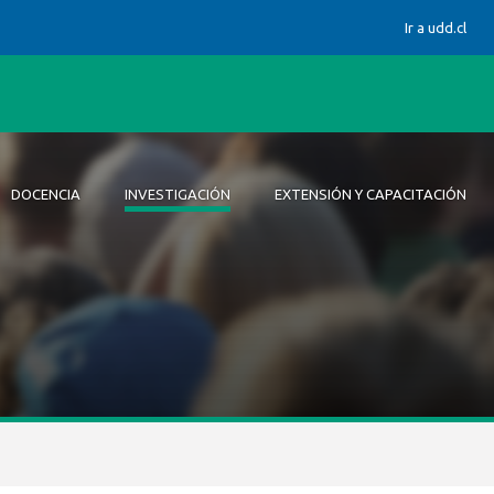
Ir a udd.cl
DOCENCIA
INVESTIGACIÓN
EXTENSIÓN Y CAPACITACIÓN
Equipo
Proyectos
Comités
Redes de colaboración
Publicaciones
Comités expertos
internacionales
nacionales
Presentaciones en
congresos
Conferencias y
seminarios