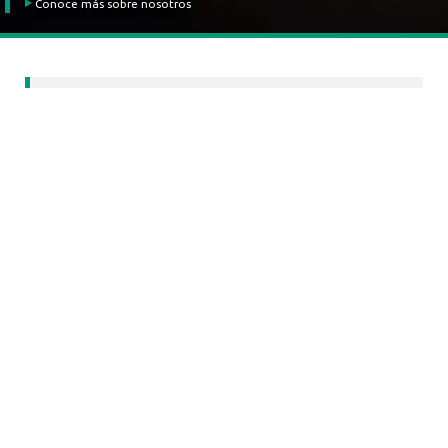
Conoce más sobre nosotros
Estudio de exposición a arsénico adjudicado en
Concurso FONIS 2022
Conocer más
Capacitación en seguimiento de casos y contactos
Covid-19
Conocer más
Estudios de seroprevalencia de infección por SARS-
CoV-2
Conocer más
Estudio de optimización de la capacidad predictiva del
Examen de Medicina Preventiva del Adulto Mayor