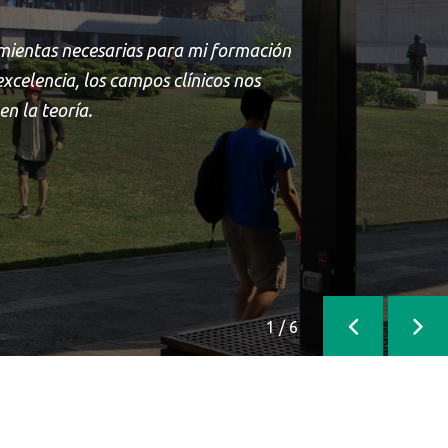
mientas necesarias para mi formación
xcelencia, los campos clínicos nos
n la teoría.
1
/
6
Anterior
Sigu