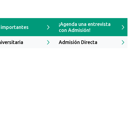
¡Agenda una entrevista
 importantes
con Admisión!
iversitaria
Admisión Directa