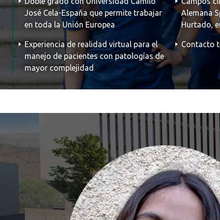
Doble grado con Universidad Camilo
Campos clí
José Cela-España que permite trabajar
Alemana Sp
en toda la Unión Europea
Hurtado, e
Experiencia de realidad virtual para el
Contacto 
manejo de pacientes con patologías de
mayor complejidad