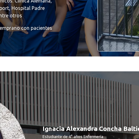
nicos: Clínica Alemana,
ort, Hospital Padre
ntre otros
temprano con pacientes
Ignacia Alexandra Concha Balti
Estudiante de 4° años Enfermería