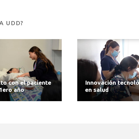
A UDD?
to con el paciente
Innovación tecnoló
1ero año
en salud