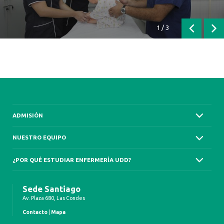
1
/
3
Anterior
Sig
ADMISIÓN
NUESTRO EQUIPO
¿POR QUÉ ESTUDIAR ENFERMERÍA UDD?
Sede Santiago
Av. Plaza 680, Las Condes
Contacto
|
Mapa