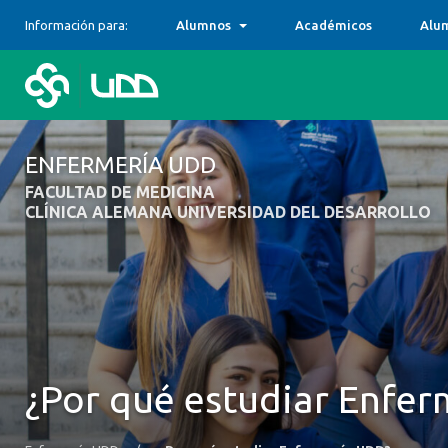
Información para:
Alumnos
Académicos
Alu
ENFERMERÍA UDD
FACULTAD DE MEDICINA
CLÍNICA ALEMANA UNIVERSIDAD DEL DESARROLLO
¿Por qué estudiar Enfe