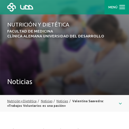
MENÚ
NUTRICIÓN Y DIETÉTICA
FACULTAD DE MEDICINA
CLÍNICA ALEMANA UNIVERSIDAD DEL DESARROLLO
Noticias
Nutrición y Dietética
/
Noticias
/
Noticias
/
Valentina Saavedra:
«Trabajos Voluntarios es una pasión»