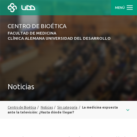
MENÚ
CENTRO DE BIOÉTICA
FACULTAD DE MEDICINA
CLÍNICA ALEMANA UNIVERSIDAD DEL DESARROLLO
Noticias
Centro de Bioética
/
Noticias
/
Sin categoría
/
La medicina expuesta
ante la televisión: ¿Hasta dónde llegar?