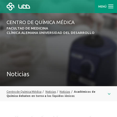
MENÚ
CENTRO DE QUÍMICA MÉDICA
FACULTAD DE MEDICINA
CLÍNICA ALEMANA UNIVERSIDAD DEL DESARROLLO
Noticias
Centro de Química Médica
/
Noticias
/
Noticias
/
Académicos de
Química debaten en torno a los líquidos iónicos