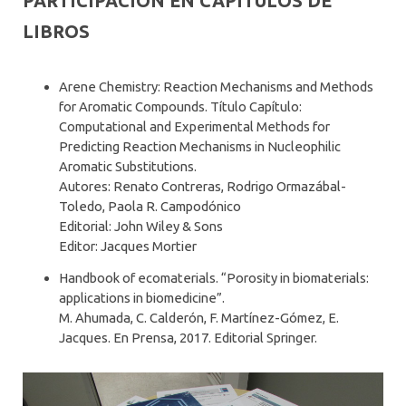
PARTICIPACIÓN EN CAPÍTULOS DE
ARTÍCULOS CIENTÍFICOS
LIBROS
ESTADÍAS DE INVESTIGACIÓN EN EL EXTRANJERO
LIBROS
Arene Chemistry: Reaction Mechanisms and Methods
for Aromatic Compounds. Título Capítulo:
PRESENTACIONES EN CONGRESOS
Computational and Experimental Methods for
Predicting Reaction Mechanisms in Nucleophilic
Aromatic Substitutions.
Autores: Renato Contreras, Rodrigo Ormazábal-
Toledo, Paola R. Campodónico
Editorial: John Wiley & Sons
Editor: Jacques Mortier
Handbook of ecomaterials. “Porosity in biomaterials:
applications in biomedicine”.
M. Ahumada, C. Calderón, F. Martínez-Gómez, E.
Jacques. En Prensa, 2017. Editorial Springer.