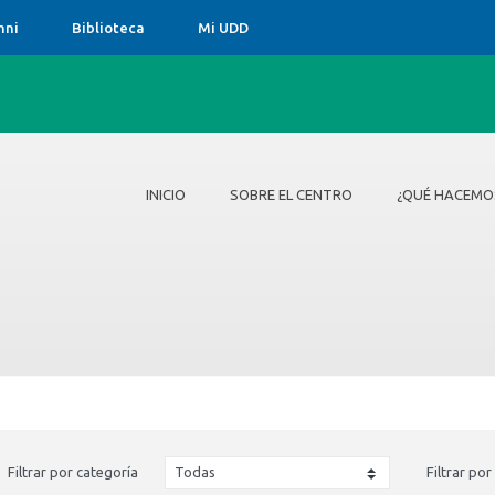
mni
Biblioteca
Mi UDD
INICIO
SOBRE EL CENTRO
¿QUÉ HACEMO
Inicio
Sobre el Centro
¿Qué hacemos?
Formación capital humano
Difusión y extensión
Filtrar por categoría
Filtrar por