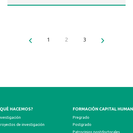
1
2
3
¿QUÉ HACEMOS?
FORMACIÓN CAPITAL HUMA
nvestigación
Pregrado
royectos de investigación
Postgrado
Patrocinios postdoctorales