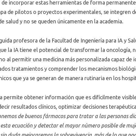
 de incorporar estas herramientas de forma permanente e
pa de pilotos o proyectos experimentales, se integren d
de salud y no se queden únicamente en la academia.
nguida profesora de la Facultad de Ingeniería para IA y Sal
ue la IA tiene el potencial de transformar la oncología, n
no al permitir una medicina más personalizada capaz de i
dos tratamientos y comprender los mecanismos biológic
ínicos que ya se generan de manera rutinaria en los hospi
a permite obtener información que es difícilmente visibl
cir resultados clínicos, optimizar decisiones terapéutica
onemos de buenos fármacos para tratar a las personas di
sta ecuación y detectar el mayor número posible de mujere
sin duda mejoraremos la sobrevivencia, más de lo que pod