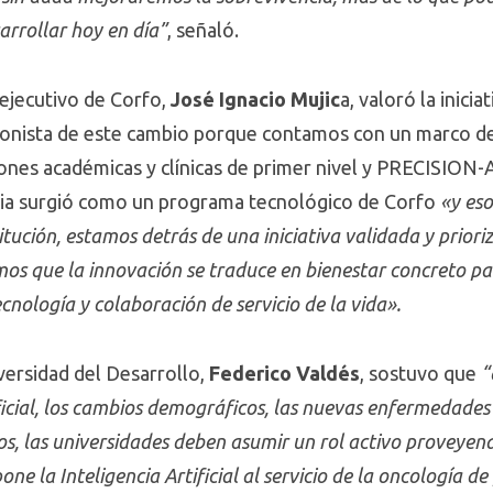
rollar hoy en día”
, señaló.
 ejecutivo de Corfo,
José Ignacio Mujic
a, valoró la inici
gonista de este cambio porque contamos con un marco de 
iones académicas y clínicas de primer nivel y PRECISION-
ncia surgió como un programa tecnológico de Corfo
«y eso
itución, estamos detrás de una iniciativa validada y priori
mos que la innovación se traduce en bienestar concreto p
ecnología y colaboración de servicio de la vida».
iversidad del Desarrollo,
Federico Valdés
, sostuvo que
“
ificial, los cambios demográficos, las nuevas enfermedades
vos, las universidades deben asumir un rol activo proveye
one la Inteligencia Artificial al servicio de la oncología d