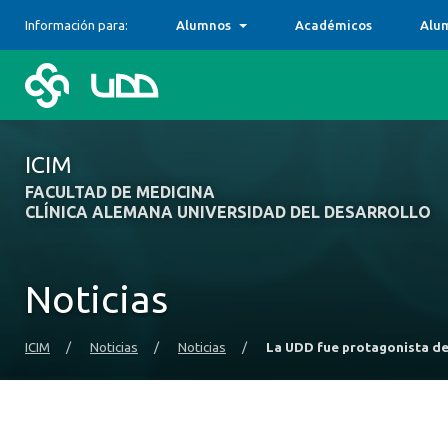
Información para:
Alumnos
Académicos
Alu
ICIM
FACULTAD DE MEDICINA
CLÍNICA ALEMANA UNIVERSIDAD DEL DESARROLLO
Noticias
ICIM
/
Noticias
/
Noticias
/
La UDD fue protagonista del