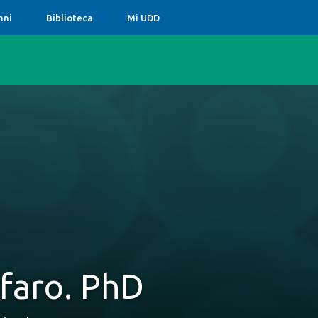
mni
Biblioteca
Mi UDD
lfaro. PhD