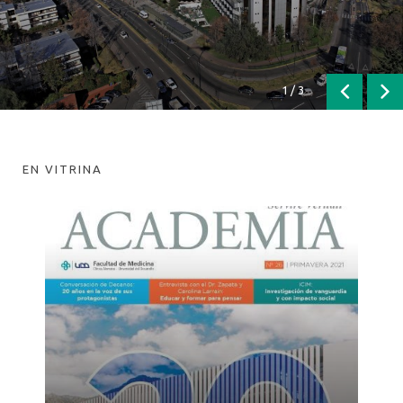
1
/
3
Anterior
Sig
EN VITRINA