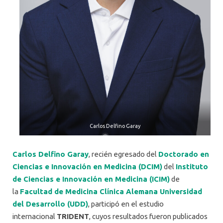
Carlos Delfino Garay
Carlos Delfino Garay
, recién egresado del
Doctorado en
Ciencias e Innovación en Medicina (DCIM)
del
Instituto
de Ciencias e Innovación en Medicina (ICIM)
de
la
Facultad de Medicina Clínica Alemana Universidad
del Desarrollo (UDD)
, participó en el estudio
internacional
TRIDENT
, cuyos resultados fueron publicados