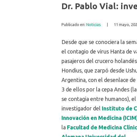
Dr. Pablo Vial: in
Publicado en:
Noticias
|
11 mayo, 20
Desde que se conociera la sem
el contagio de virus Hanta de v
pasajeros del crucero holandé
Hondius, que zarpó desde Ushu
Argentina, con el desenlace d
3 de ellos por la cepa Andes (l
se contagia entre humanos), el
investigador del
Instituto de 
Innovación en Medicina (ICIM
la
Facultad de Medicina Clíni
Alemana Universidad del