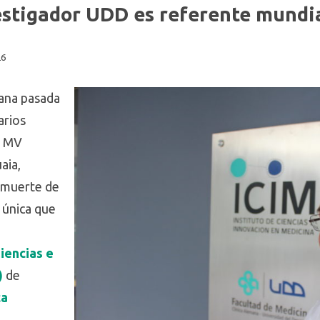
vestigador UDD es referente mundi
26
ana pasada
arios
s MV
aia,
e muerte de
a única que
Ciencias e
)
de
ca