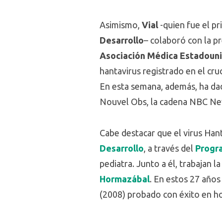
Asimismo,
Vial
-quien fue el p
Desarrollo
– colaboró con la pr
Asociación Médica Estadoun
hantavirus registrado en el cr
En esta semana, además, ha dad
Nouvel Obs, la cadena NBC New
Cabe destacar que el virus Han
Desarrollo
, a través del
Progr
pediatra. Junto a él, trabajan l
Hormazábal
. En estos 27 año
(2008) probado con éxito en ho