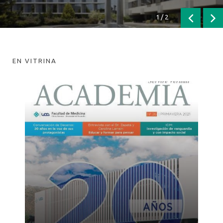
1
/
2
Anterior
Sig
EN VITRINA