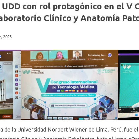
 UDD con rol protagónico en el V 
aboratorio Clínico y Anatomía Pat
, 2023
a de la Universidad Norbert Wiener de Lima, Perú, fue el
ratorio Clínico y Anatomía Patológica, bajo el lema
«Des