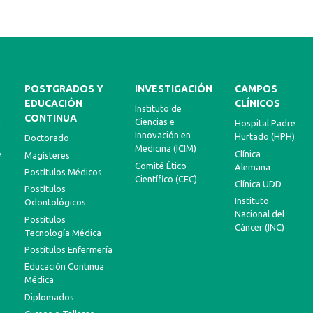
POSTGRADOS Y
INVESTIGACIÓN
CAMPOS
EDUCACIÓN
CLÍNICOS
Instituto de
CONTINUA
Ciencias e
a
Hospital Padre
Innovación en
Hurtado (HPH)
Doctorado
Medicina (ICIM)
e
Clínica
Magísteres
Comité Ético
Alemana
Postítulos Médicos
Científico (CEC)
Clínica UDD
Postítulos
Instituto
Odontológicos
Nacional del
Postítulos
Cáncer (INC)
Tecnología Médica
Postítulos Enfermería
Educación Continua
Médica
Diplomados