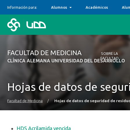
Información para:
Alumnos
Académicos
Alu
FACULTAD DE MEDICINA
SOBRE LA
FACULTAD
CLÍNICA ALEMANA UNIVERSIDAD DEL DESARROLLO
Sobre la Faculta
Carreras
Centros Docent
Postgrados y Ed
Investigación
Campos Clínicos
Unidad de Gesti
Comité de Integ
Alumni
Formamos profes
Descubre y cono
Alternativas de 
Contamos con ca
Hojas de datos de segur
ser humano, su d
nuestra Facultad
subespecialidad
complementan, p
con el bienestar
odontológicas, d
experiencia clíni
Facultad de Medicina
/
Hojas de datos de seguridad de residu
HDS Acrilamida vencida