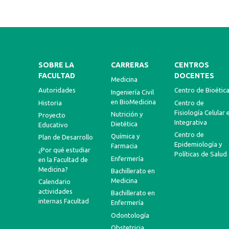
SOBRE LA
CARRERAS
CENTROS
FACULTAD
DOCENTES
Medicina
Autoridades
Centro de Bioétic
Ingeniería Civil
en BioMedicina
Historia
Centro de
Fisiología Celular 
Nutrición y
Proyecto
Integrativa
Dietética
Educativo
Centro de
Química y
Plan de Desarrollo
Epidemiología y
Farmacia
¿Por qué estudiar
Políticas de Salud
Enfermería
en la Facultad de
Medicina?
Bachillerato en
Medicina
Calendario
actividades
Bachillerato en
internas Facultad
Enfermería
Odontología
Obstetricia