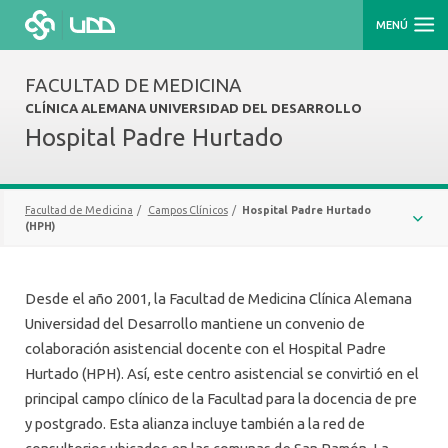
MENÚ
FACULTAD DE MEDICINA
CLÍNICA ALEMANA UNIVERSIDAD DEL DESARROLLO
Hospital Padre Hurtado
Facultad de Medicina
/
Campos Clínicos
/
Hospital Padre Hurtado
(HPH)
HOSPITAL PADRE HURTADO (HPH)
Desde el año 2001, la Facultad de Medicina Clínica Alemana
CLÍNICA ALEMANA
Universidad del Desarrollo mantiene un convenio de
colaboración asistencial docente con el Hospital Padre
CLÍNICA UDD
Hurtado (HPH). Así, este centro asistencial se convirtió en el
INSTITUTO NACIONAL DEL CÁNCER (INC)
principal campo clínico de la Facultad para la docencia de pre
y postgrado. Esta alianza incluye también a la red de