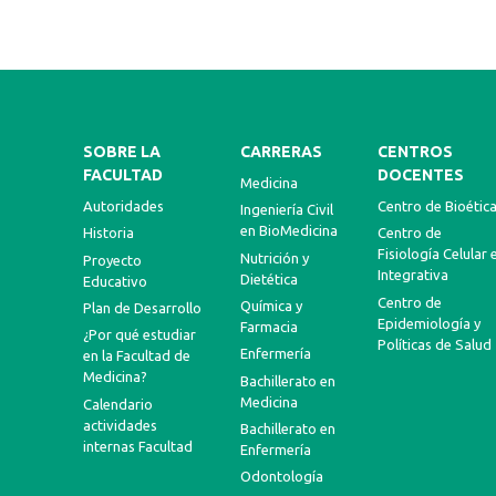
SOBRE LA
CARRERAS
CENTROS
FACULTAD
DOCENTES
Medicina
Autoridades
Centro de Bioétic
Ingeniería Civil
en BioMedicina
Historia
Centro de
Fisiología Celular 
Nutrición y
Proyecto
Integrativa
Dietética
Educativo
Centro de
Química y
Plan de Desarrollo
Epidemiología y
Farmacia
¿Por qué estudiar
Políticas de Salud
Enfermería
en la Facultad de
Medicina?
Bachillerato en
Medicina
Calendario
actividades
Bachillerato en
internas Facultad
Enfermería
Odontología