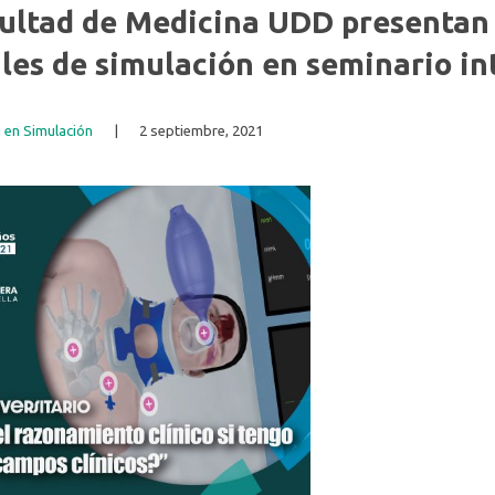
Fonoaudiología
cultad de Medicina UDD presentan 
les de simulación en seminario in
 en Simulación
|
2 septiembre, 2021