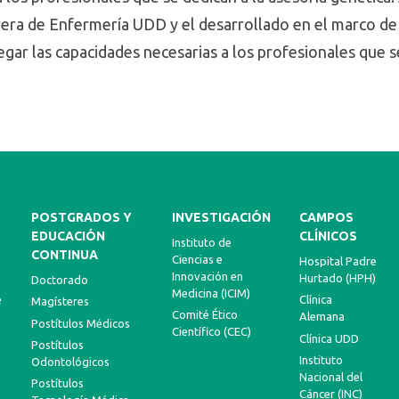
rera de Enfermería UDD y el desarrollado en el marco de 
gar las capacidades necesarias a los profesionales que se
POSTGRADOS Y
INVESTIGACIÓN
CAMPOS
EDUCACIÓN
CLÍNICOS
Instituto de
CONTINUA
Ciencias e
a
Hospital Padre
Innovación en
Hurtado (HPH)
Doctorado
Medicina (ICIM)
e
Clínica
Magísteres
Comité Ético
Alemana
Postítulos Médicos
Científico (CEC)
Clínica UDD
Postítulos
Instituto
Odontológicos
Nacional del
Postítulos
Cáncer (INC)