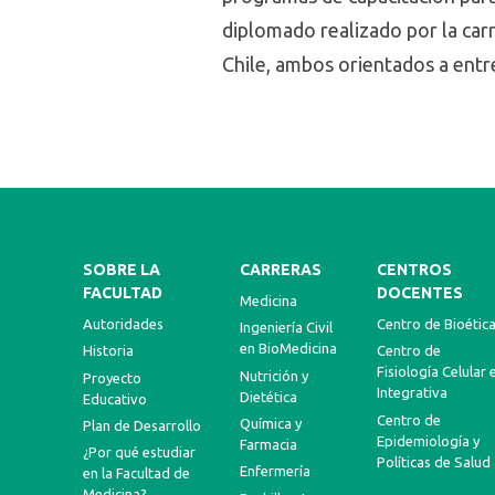
diplomado realizado por la car
Chile, ambos orientados a entre
SOBRE LA
CARRERAS
CENTROS
FACULTAD
DOCENTES
Medicina
Autoridades
Centro de Bioétic
Ingeniería Civil
en BioMedicina
Historia
Centro de
Fisiología Celular 
Nutrición y
Proyecto
Integrativa
Dietética
Educativo
Centro de
Química y
Plan de Desarrollo
Epidemiología y
Farmacia
¿Por qué estudiar
Políticas de Salud
Enfermería
en la Facultad de
Medicina?