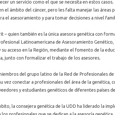
recer un servicio como el que se necesita en estos casos
 el ámbito del cáncer, pero les falta manejar las áreas 
 el asesoramiento y para tomar decisiones a nivel famili
t – quien también es la única asesora genética con forma
Profesional Latinoamericana de Asesoramiento Genético,
 su acceso en la Región, mediante el fomento de la educa
ica, junto con formalizar el trabajo de los asesores.
iembros del grupo latino de la Red de Profesionales de
su vez conectar a profesionales del área de la genética, con
veedores y estudiantes genéticos de diferentes países de
bito, la consejera genética de la UDD ha liderado la imp
los profesionales que se dedican a la asesoría genética.