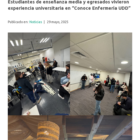
Estudiantes de enseñanza media y egresados vivieron
experiencia universitaria en “Conoce Enfermería UDD”
Publicado en:
Noticias
|
29 mayo, 2025