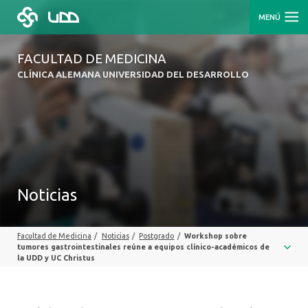
MENÚ
FACULTAD DE MEDICINA
CLÍNICA ALEMANA UNIVERSIDAD DEL DESARROLLO
Noticias
Facultad de Medicina
/
Noticias
/
Postgrado
/
Workshop sobre
tumores gastrointestinales reúne a equipos clínico-académicos de
la UDD y UC Christus