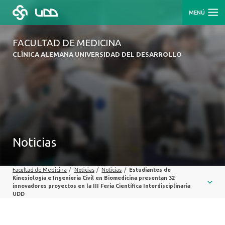
MENÚ
FACULTAD DE MEDICINA
CLÍNICA ALEMANA UNIVERSIDAD DEL DESARROLLO
Noticias
Facultad de Medicina
/
Noticias
/
Noticias
/
Estudiantes de
Kinesiología e Ingeniería Civil en Biomedicina presentan 32
innovadores proyectos en la III Feria Científica Interdisciplinaria
UDD