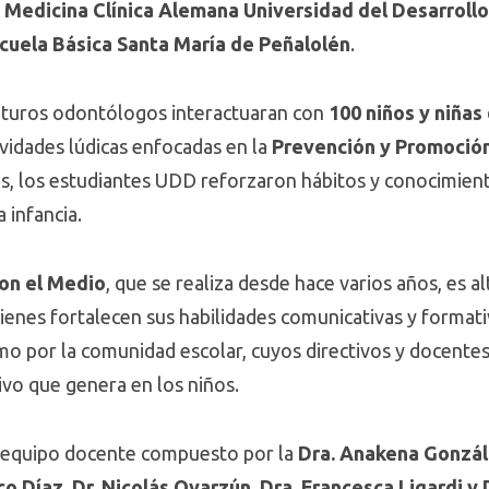
 Medicina Clínica Alemana Universidad del Desarroll
cuela Básica Santa María de Peñalolén
.
futuros odontólogos interactuaran con
100 niños y niñas
ividades lúdicas enfocadas en la
Prevención y Promoción
as, los estudiantes UDD reforzaron hábitos y conocimient
 infancia.
con el Medio
, que se realiza desde hace varios años, es 
ienes fortalecen sus habilidades comunicativas y forma
 por la comunidad escolar, cuyos directivos y docentes 
ivo que genera en los niños.
el equipo docente compuesto por la
Dra. Anakena Gonzále
o Díaz, Dr. Nicolás Oyarzún, Dra. Francesca Ligardi y