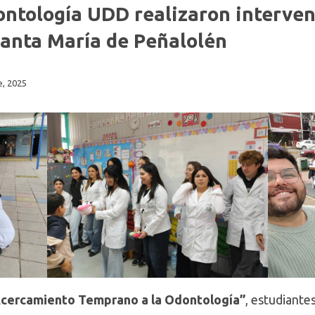
Fonoaudiología
ontología UDD realizaron interven
Santa María de Peñalolén
, 2025
cercamiento Temprano a la Odontología”
, estudiante