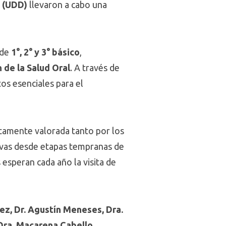
o (UDD)
llevaron a cabo una
de
1°, 2° y 3° básico
,
 de la Salud Oral
. A través de
os esenciales para el
altamente valorada tanto por los
tivas desde etapas tempranas de
esperan cada año la visita de
z, Dr. Agustín Meneses, Dra.
 Dra. Macarena Cabello
,