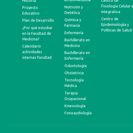
Historia
Centro de
Fisiología Celular 
Nutrición y
Proyecto
Integrativa
Dietética
Educativo
Centro de
Química y
Plan de Desarrollo
Epidemiología y
Farmacia
¿Por qué estudiar
Políticas de Salud
Enfermería
en la Facultad de
Medicina?
Bachillerato en
Medicina
Calendario
actividades
Bachillerato en
internas Facultad
Enfermería
Odontología
Obstetricia
Tecnología
Médica
Terapia
Ocupacional
Kinesiología
Fonoaudiología