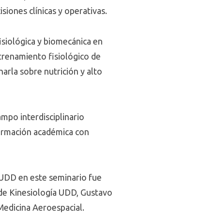
siones clínicas y operativas.
isiológica y biomecánica en
ntrenamiento fisiológico de
harla sobre nutrición y alto
ampo interdisciplinario
formación académica con
a UDD en este seminario fue
s de Kinesiología UDD, Gustavo
edicina Aeroespacial.