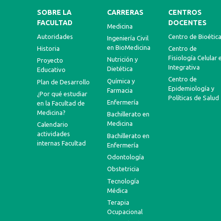
SOBRE LA
CARRERAS
CENTROS
FACULTAD
DOCENTES
Medicina
Autoridades
Centro de Bioétic
Ingeniería Civil
en BioMedicina
Historia
Centro de
Fisiología Celular 
Nutrición y
Proyecto
Integrativa
Dietética
Educativo
Centro de
Química y
Plan de Desarrollo
Epidemiología y
Farmacia
¿Por qué estudiar
Políticas de Salud
Enfermería
en la Facultad de
Medicina?
Bachillerato en
Medicina
Calendario
actividades
Bachillerato en
internas Facultad
Enfermería
Odontología
Obstetricia
Tecnología
Médica
Terapia
Ocupacional