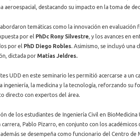
ina aeroespacial, destacando su impacto en la toma de deci
 abordaron temáticas como la innovación en evaluación f
expuesta por el
PhDc Rony Silvestre
, y los avances en e
dos por el
PhD Diego Robles
. Asimismo, se incluyó una c
ión, dictada por
Matías Jeldres.
ntes UDD en este seminario les permitió acercarse a un c
ingeniería, la medicina y la tecnología, reforzando su 
to directo con expertos del área.
ión de los estudiantes de Ingeniería Civil en BioMedicin
la carrera, Pablo Pizarro, en conjunto con los académico
n además se desempeña como funcionario del Centro de M