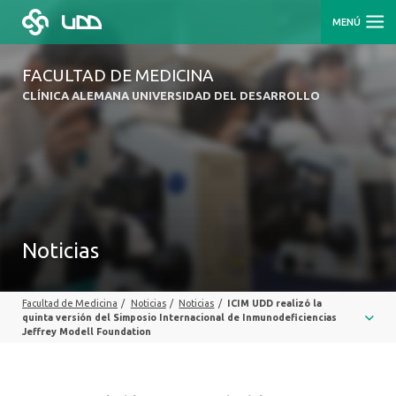
MENÚ
FACULTAD DE MEDICINA
CLÍNICA ALEMANA UNIVERSIDAD DEL DESARROLLO
Noticias
Facultad de Medicina
/
Noticias
/
Noticias
/
ICIM UDD realizó la
quinta versión del Simposio Internacional de Inmunodeficiencias
Jeffrey Modell Foundation