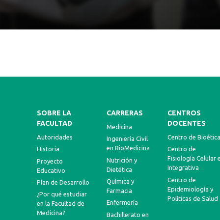
SOBRE LA
CARRERAS
CENTROS
FACULTAD
DOCENTES
Medicina
Autoridades
Centro de Bioétic
Ingeniería Civil
en BioMedicina
Historia
Centro de
Fisiología Celular 
Nutrición y
Proyecto
Integrativa
Dietética
Educativo
Centro de
Química y
Plan de Desarrollo
Epidemiología y
Farmacia
¿Por qué estudiar
Políticas de Salud
Enfermería
en la Facultad de
Medicina?
Bachillerato en