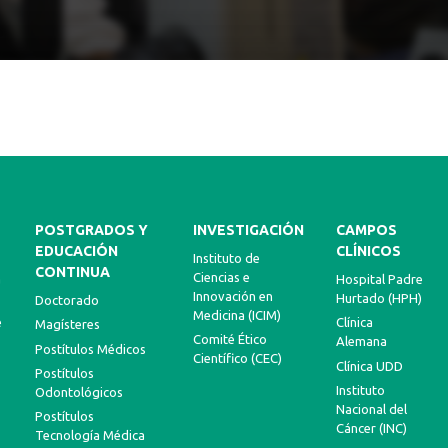
Fonoaudiología
POSTGRADOS Y
INVESTIGACIÓN
CAMPOS
EDUCACIÓN
CLÍNICOS
Instituto de
CONTINUA
Ciencias e
a
Hospital Padre
Innovación en
Hurtado (HPH)
Doctorado
Medicina (ICIM)
e
Clínica
Magísteres
Comité Ético
Alemana
Postítulos Médicos
Científico (CEC)
Clínica UDD
Postítulos
Instituto
Odontológicos
Nacional del
Postítulos
Cáncer (INC)
Tecnología Médica