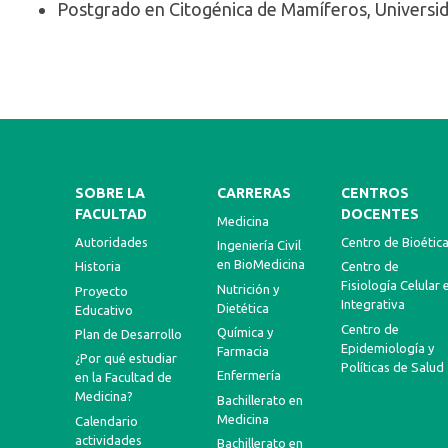
Postgrado en Citogénica de Mamíferos, Universid
SOBRE LA
CARRERAS
CENTROS
FACULTAD
DOCENTES
Medicina
Autoridades
Centro de Bioétic
Ingeniería Civil
en BioMedicina
Historia
Centro de
Fisiología Celular 
Nutrición y
Proyecto
Integrativa
Dietética
Educativo
Centro de
Química y
Plan de Desarrollo
Epidemiología y
Farmacia
¿Por qué estudiar
Políticas de Salud
Enfermería
en la Facultad de
Medicina?
Bachillerato en
Medicina
Calendario
actividades
Bachillerato en