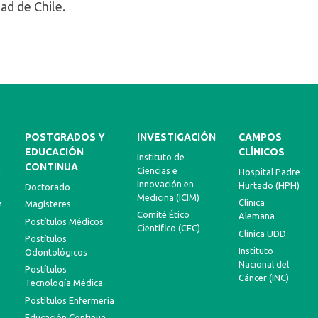
ad de Chile.
POSTGRADOS Y
INVESTIGACIÓN
CAMPOS
EDUCACIÓN
CLÍNICOS
Instituto de
CONTINUA
Ciencias e
a
Hospital Padre
Innovación en
Hurtado (HPH)
Doctorado
Medicina (ICIM)
e
Clínica
Magísteres
Comité Ético
Alemana
Postítulos Médicos
Científico (CEC)
Clínica UDD
Postítulos
Instituto
Odontológicos
Nacional del
Postítulos
Cáncer (INC)
Tecnología Médica
Postítulos Enfermería
Educación Continua